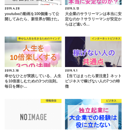
2019.4.28
2019.5.13
youtubeの動画を100個撮って公
大企業のサラリーマンは本当に安
開してみたら、新世界が開けた。
定なのか？サラリーマンが安定か
らほど遠い5…
幸せな人生を生きるためのマインド
インターネットビジネス
2019.3.18
2019.9.1
幸せなひとが実践している、人生
【当てはまったら要注意】ネット
を10倍楽しむための3つの法則。
ビジネスで稼げない人の7つの特
毎日を輝か…
徴
情報発信
ビジネス