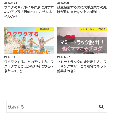
2019.8.25
2019.5.13
ブログのサムネイル作成におすす
独立起業するのに大手企業での経
めのアプリ「Phonto」。サムネ
験が役に立たない4つの理由。
イルの作…
情報発信
インターネットビジネス
2019.7.6
2019.6.27
ワクワクすることの見つけ方。ワ
マミートラックの抜け出し方。ワ
クワクすることがない時にやるべ
ーキングマザーこそ在宅でネット
き3つのこと。
起業すべき4…