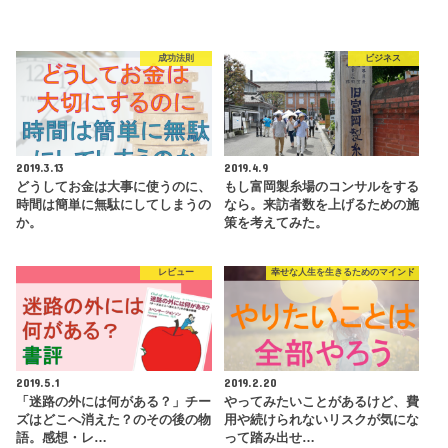
成功法則
ビジネス
2019.3.13
2019.4.9
どうしてお金は大事に使うのに、
もし富岡製糸場のコンサルをする
時間は簡単に無駄にしてしまうの
なら。来訪者数を上げるための施
か。
策を考えてみた。
レビュー
幸せな人生を生きるためのマインド
2019.5.1
2019.2.20
「迷路の外には何がある？」チー
やってみたいことがあるけど、費
ズはどこへ消えた？のその後の物
用や続けられないリスクが気にな
語。感想・レ…
って踏み出せ…