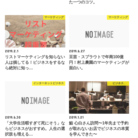
た一つのコツ。
マーケティング
マーケティング
2019.2.1
2019.6.27
リストマーケティングを知らない
豆苗・スプラウトで年商100億
人は損してる！ビジネスをするな
円！村上農園のマーケティングが
ら絶対に知っ…
面白い。
インターネットビジネス
ビジネス
2019.6.30
2019.1.21
「大学生活暇すぎて死にそう」な
鮨 心白さん訪問〜1年先まで予約
らビジネスがおすすめ。人生の選
が取れないお店でビジネスの本質
択肢も増える…
を学んできた〜