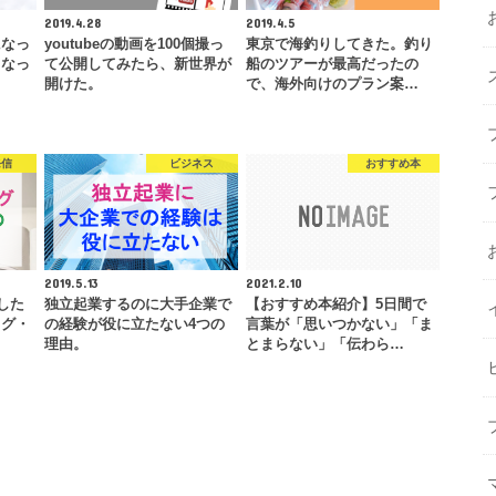
2019.4.28
2019.4.5
になっ
youtubeの動画を100個撮っ
東京で海釣りしてきた。釣り
くなっ
て公開してみたら、新世界が
船のツアーが最高だったの
開けた。
で、海外向けのプラン案…
発信
ビジネス
おすすめ本
2019.5.13
2021.2.10
した
独立起業するのに大手企業で
【おすすめ本紹介】5日間で
ログ・
の経験が役に立たない4つの
言葉が「思いつかない」「ま
理由。
とまらない」「伝わら…