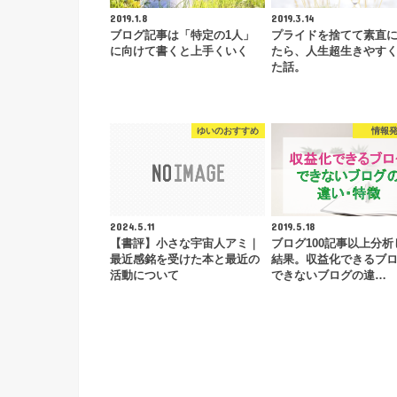
2019.1.8
2019.3.14
ブログ記事は「特定の1人」
プライドを捨てて素直
に向けて書くと上手くいく
たら、人生超生きやす
た話。
ゆいのおすすめ
情報
2024.5.11
2019.5.18
【書評】小さな宇宙人アミ｜
ブログ100記事以上分析
最近感銘を受けた本と最近の
結果。収益化できるブ
活動について
できないブログの違…