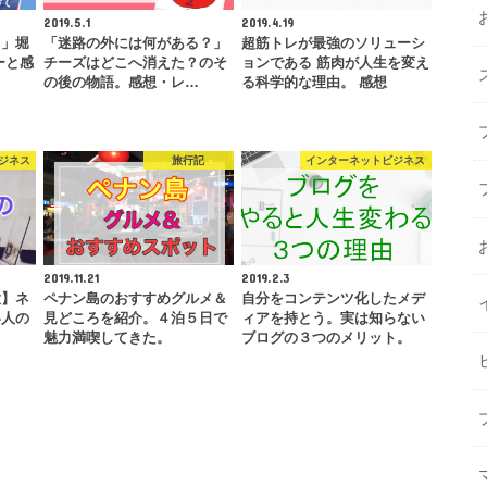
2019.5.1
2019.4.19
。」堀
「迷路の外には何がある？」
超筋トレが最強のソリューシ
ーと感
チーズはどこへ消えた？のそ
ョンである 筋肉が人生を変え
の後の物語。感想・レ…
る科学的な理由。 感想
ジネス
旅行記
インターネットビジネス
2019.11.21
2019.2.3
意】ネ
ペナン島のおすすめグルメ＆
自分をコンテンツ化したメデ
い人の
見どころを紹介。４泊５日で
ィアを持とう。実は知らない
魅力満喫してきた。
ブログの３つのメリット。