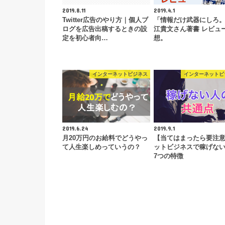
2019.8.11
2019.4.1
Twitter広告のやり方｜個人ブ
「情報だけ武器にしろ
ログを広告出稿するときの設
江貴文さん著書 レビュ
定を初心者向…
想。
インターネットビジネス
インターネットビ
2019.6.24
2019.9.1
月20万円のお給料でどうやっ
【当てはまったら要注
て人生楽しめっていうの？
ットビジネスで稼げな
7つの特徴