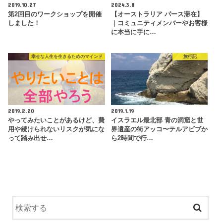
2019.10.27
2024.3.8
第2回目のワークショップを開催
【オーストラリア パース滞在】
しました！
｜コミュニティメンバーやお客様
に本当に手に…
幸せな人生を生きるためのマインド
旅行記
2019.2.20
2019.1.19
やってみたいことがあるけど、費
イスラエル最北部 青の洞窟と世
用や続けられないリスクが気にな
界遺産の街アッコ〜テルアビブか
って踏み出せ…
ら2時間で行…