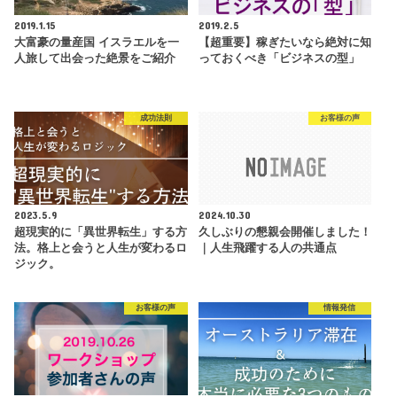
2019.1.15
2019.2.5
大富豪の量産国 イスラエルを一
【超重要】稼ぎたいなら絶対に知
人旅して出会った絶景をご紹介
っておくべき「ビジネスの型」
成功法則
お客様の声
2023.5.9
2024.10.30
超現実的に「異世界転生」する方
久しぶりの懇親会開催しました！
法。格上と会うと人生が変わるロ
｜人生飛躍する人の共通点
ジック。
お客様の声
情報発信