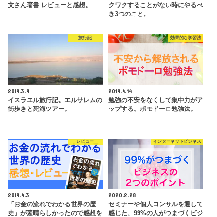
文さん著書 レビューと感想。
クワクすることがない時にやるべ
き3つのこと。
旅行記
効果的な学習法
2019.3.9
2019.4.14
イスラエル旅行記。エルサレムの
勉強の不安をなくして集中力がア
街歩きと死海ツアー。
ップする。ポモドーロ勉強法。
レビュー
インターネットビジネス
2019.4.3
2020.2.28
「お金の流れでわかる世界の歴
セミナーや個人コンサルを通して
史」が素晴らしかったので感想を
感じた、99%の人がつまづくビジ