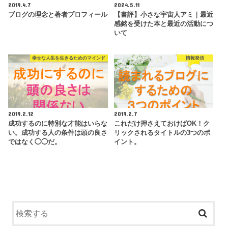
2019.4.7
2024.5.11
ブログの理念と著者プロフィール
【書評】小さな宇宙人アミ｜最近
感銘を受けた本と最近の活動につ
いて
幸せな人生を生きるためのマインド
情報発信
2019.2.12
2019.2.7
成功するのに特別な才能はいらな
これだけ押さえておけばOK！ク
い。成功する人の条件は頭の良さ
リックされるタイトルの3つのポ
ではなく◯◯だ。
イント。