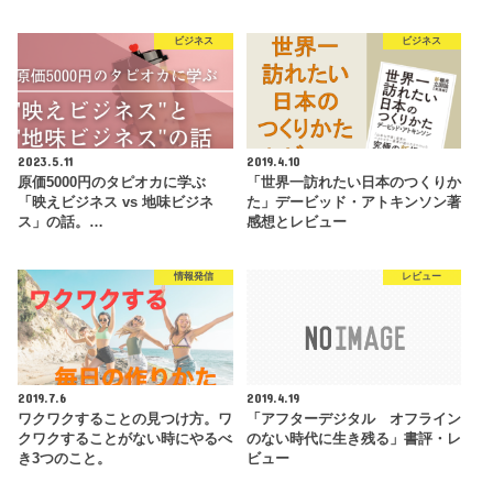
ビジネス
ビジネス
2023.5.11
2019.4.10
原価5000円のタピオカに学ぶ
「世界一訪れたい日本のつくりか
「映えビジネス vs 地味ビジネ
た」デービッド・アトキンソン著
ス」の話。…
感想とレビュー
情報発信
レビュー
2019.7.6
2019.4.19
ワクワクすることの見つけ方。ワ
「アフターデジタル オフライン
クワクすることがない時にやるべ
のない時代に生き残る」書評・レ
き3つのこと。
ビュー