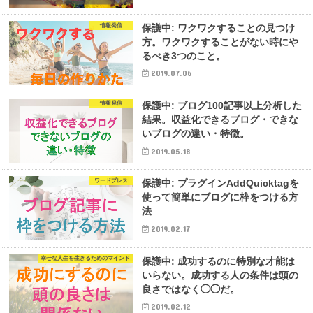
情報発信
保護中: ワクワクすることの見つけ
方。ワクワクすることがない時にや
るべき3つのこと。
2019.07.06
情報発信
保護中: ブログ100記事以上分析した
結果。収益化できるブログ・できな
いブログの違い・特徴。
2019.05.18
ワードプレス
保護中: プラグインAddQuicktagを
使って簡単にブログに枠をつける方
法
2019.02.17
幸せな人生を生きるためのマインド
保護中: 成功するのに特別な才能は
いらない。成功する人の条件は頭の
良さではなく◯◯だ。
2019.02.12