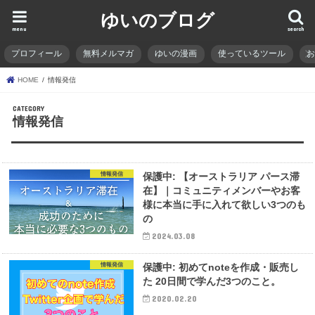
ゆいのブログ
menu
search
プロフィール
無料メルマガ
ゆいの漫画
使っているツール
HOME
情報発信
情報発信
情報発信
保護中: 【オーストラリア パース滞
在】｜コミュニティメンバーやお客
様に本当に手に入れて欲しい3つのも
の
2024.03.08
情報発信
保護中: 初めてnoteを作成・販売し
た 20日間で学んだ3つのこと。
2020.02.20